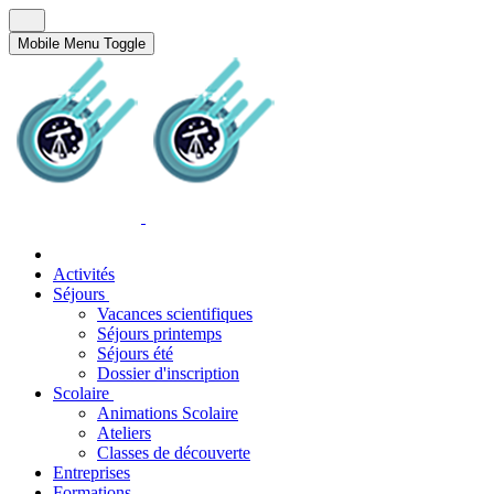
Mobile Menu Toggle
Activités
Séjours
Vacances scientifiques
Séjours printemps
Séjours été
Dossier d'inscription
Scolaire
Animations Scolaire
Ateliers
Classes de découverte
Entreprises
Formations