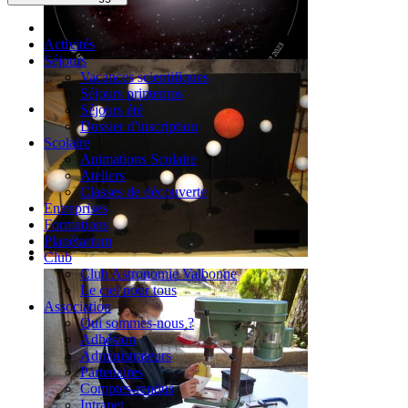
Activités
Séjours
Vacances scientifiques
Séjours printemps
Séjours été
Dossier d'inscription
Scolaire
Animations Scolaire
Ateliers
Classes de découverte
Entreprises
Formations
Planétarium
Club
Club Astronomie Valbonne
Le ciel pour tous
Association
Qui sommes-nous ?
Adhésion
Administrateurs
Partenaires
Comptes-rendus
Intranet