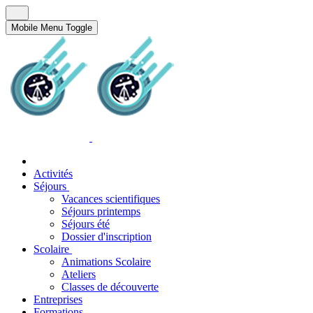
Mobile Menu Toggle
Activités
Séjours
Vacances scientifiques
Séjours printemps
Séjours été
Dossier d'inscription
Scolaire
Animations Scolaire
Ateliers
Classes de découverte
Entreprises
Formations