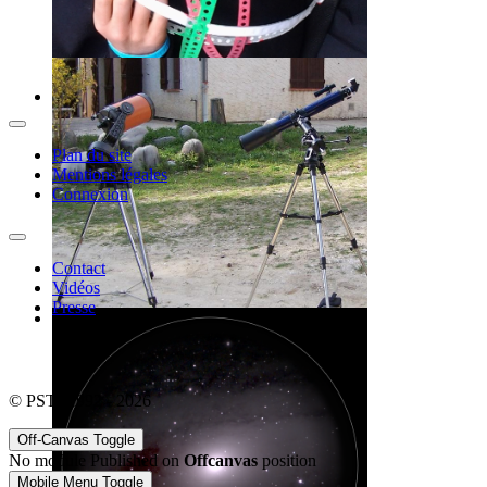
Plan du site
Mentions légales
Connexion
Contact
Vidéos
Presse
© PSTJ 1992 - 2026
Off-Canvas Toggle
No module Published on
Offcanvas
position
Mobile Menu Toggle