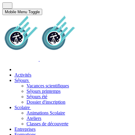
Mobile Menu Toggle
Activités
Séjours
Vacances scientifiques
Séjours printemps
Séjours été
Dossier d'inscription
Scolaire
Animations Scolaire
Ateliers
Classes de découverte
Entreprises
Formations