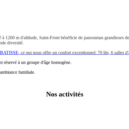
é à 1200 m d'altitude, Saint-Front bénéficie de panoramas grandioses de
nde diversité.
a BATISSE
,
ce qui nous offre un confort exceptionnel: 70 lits, 6 salles d
nt réservé à un groupe d'âge homogène.
 ambiance familiale.
Nos activités