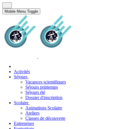
Mobile Menu Toggle
Activités
Séjours
Vacances scientifiques
Séjours printemps
Séjours été
Dossier d'inscription
Scolaire
Animations Scolaire
Ateliers
Classes de découverte
Entreprises
Formations