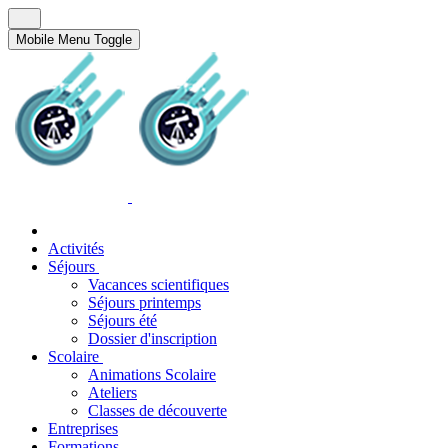
Mobile Menu Toggle
Activités
Séjours
Vacances scientifiques
Séjours printemps
Séjours été
Dossier d'inscription
Scolaire
Animations Scolaire
Ateliers
Classes de découverte
Entreprises
Formations