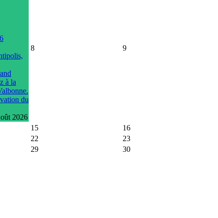
26
8
9
tipolis,
rand
z à la
 Valbonne.
vation du
Août 2026
15
16
22
23
29
30