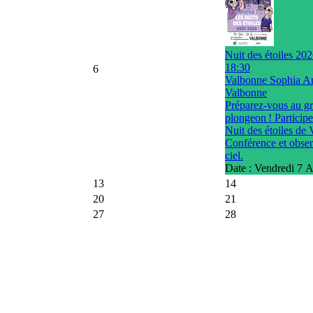
Nuit des étoiles 20
18:30
6
Valbonne Sophia An
Valbonne
Préparez-vous au g
plongeon ! Participe
Nuit des étoiles de
Conférence et obser
ciel.
Date :
Vendredi 7 
13
14
20
21
27
28