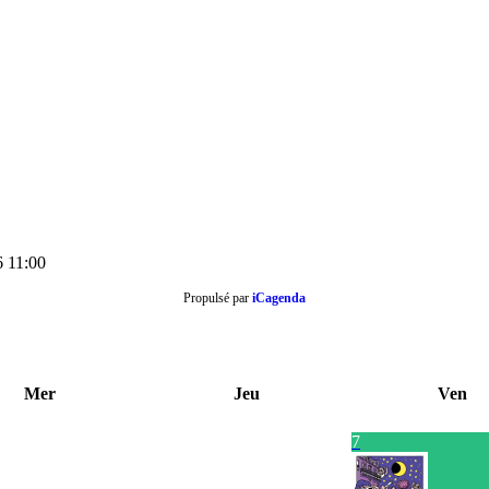
6
11:00
Propulsé par
iCagenda
Mer
Jeu
Ven
7