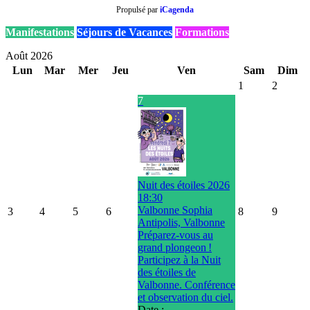
Propulsé par
iCagenda
Manifestations
Séjours de Vacances
Formations
Août 2026
Lun
Mar
Mer
Jeu
Ven
Sam
Dim
1
2
7
Nuit des étoiles 2026
18:30
Valbonne Sophia
3
4
5
6
8
9
Antipolis, Valbonne
Préparez-vous au
grand plongeon !
Participez à la Nuit
des étoiles de
Valbonne. Conférence
et observation du ciel.
Date :