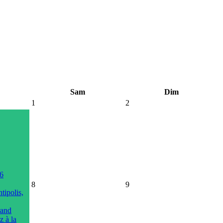
Sam
Dim
1
2
26
8
9
tipolis,
rand
z à la