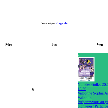
Propulsé par
iCagenda
Mer
Jeu
Ven
7
Nuit des étoiles 20
18:30
6
Valbonne Sophia An
Valbonne
Préparez-vous au g
plongeon ! Participe