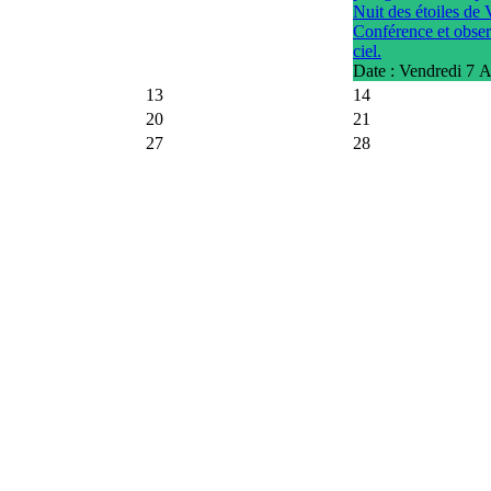
Nuit des étoiles de
Conférence et obser
ciel.
Date :
Vendredi 7 
13
14
20
21
27
28