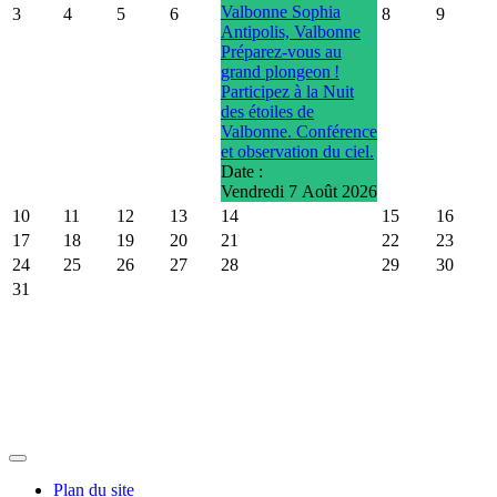
Valbonne Sophia
3
4
5
6
8
9
Antipolis, Valbonne
Préparez-vous au
grand plongeon !
Participez à la Nuit
des étoiles de
Valbonne. Conférence
et observation du ciel.
Date :
Vendredi 7 Août 2026
10
11
12
13
14
15
16
17
18
19
20
21
22
23
24
25
26
27
28
29
30
31
Plan du site