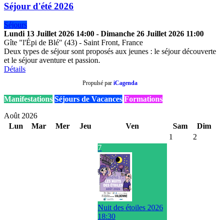
Séjour d'été 2026
Séjours
Lundi 13 Juillet 2026
14:00
-
Dimanche 26 Juillet 2026
11:00
Gîte "l'Épi de Blé" (43)
-
Saint Front, France
Deux types de séjour sont proposés aux jeunes : le séjour découverte
et le séjour aventure et passion.
Détails
Propulsé par
iCagenda
Manifestations
Séjours de Vacances
Formations
Août 2026
Lun
Mar
Mer
Jeu
Ven
Sam
Dim
1
2
7
Nuit des étoiles 2026
18:30